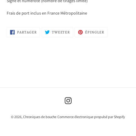
Signé et numéroté (nombre de tirages limité)
panier
Frais de port inclus en France Métropolitaine
PARTAGER
TWEETER
ÉPINGLER
PARTAGER
TWEETER
ÉPINGLER
SUR
SUR
SUR
FACEBOOK
TWITTER
PINTEREST
Instagram
© 2026,
Chroniques de bouche
Commerce électronique propulsé par Shopify