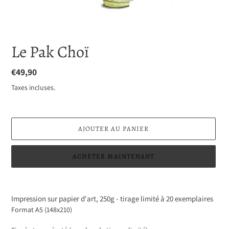
Le Pak Choï
Prix
€49,90
normal
Taxes incluses.
AJOUTER AU PANIER
ACHETER MAINTENANT
Ajout
d'un
Impression sur papier d'art, 250g
-
tirage limité à 20 exemplaires
produit
Format A5 (148x210)
à
votre