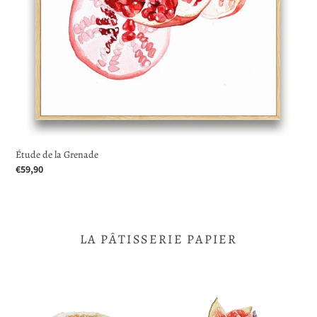
Étude de la Grenade
Prix
€59,90
normal
LA PÂTISSERIE PAPIER
La
La
Paris-
Tartelette
Brest
aux