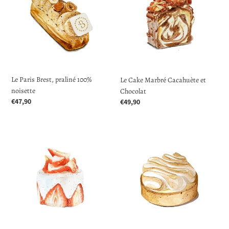
praliné
Cacahuète
100%
et
noisette
Chocolat
Le Paris Brest, praliné 100%
Le Cake Marbré Cacahuète et
noisette
Chocolat
Prix
€47,90
Prix
€49,90
normal
normal
Le
La
Fraisier
Tarte
Yuzu
Meringuée