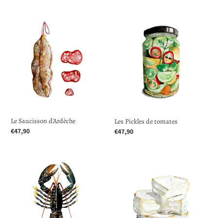
Le
Les
Saucisson
Pickles
d'Ardèche
de
tomates
Le Saucisson d'Ardèche
Les Pickles de tomates
Prix
€47,90
Prix
€47,90
normal
normal
Le
Le
Homard
camembert