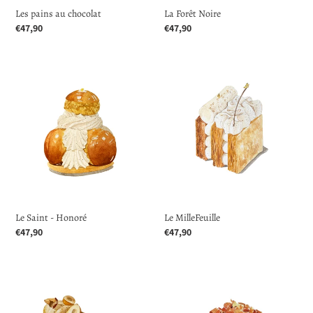
Les pains au chocolat
La Forêt Noire
Prix
€47,90
Prix
€47,90
normal
normal
Le
Le
Saint
MilleFeuille
-
Honoré
Le Saint - Honoré
Le MilleFeuille
Prix
€47,90
Prix
€47,90
normal
normal
Le
Le
Paris
Cake
Brest,
Marbré