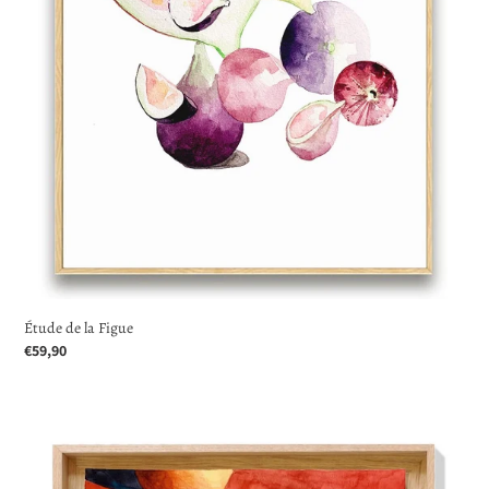
Étude de la Figue
Prix
€59,90
normal
Le
Sud