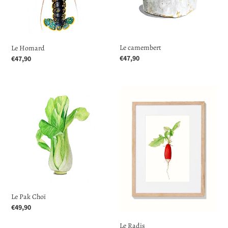
Le camembert
Le Homard
Prix
€47,90
Prix
€47,90
normal
normal
Le
Le
Pak
Radis
Choï
Le Pak Choï
Prix
€49,90
normal
Le Radis