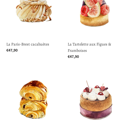
cacahuètes
Figues
&
Framboises
La Paris-Brest cacahuètes
La Tartelette aux Figues &
Prix
€47,90
Framboises
normal
Prix
€47,90
normal
Les
La
pains
Forêt
au
Noire
chocolat