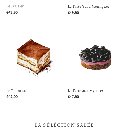
Le Fraisier
La Tarte Yuzu Meringuée
Prix
€49,90
Prix
€49,90
normal
normal
Le
La
Tiramisu
Tarte
aux
Myrtilles
La Tarte aux Myrtilles
Le Tiramisu
Prix
€47,90
Prix
€42,00
normal
normal
LA SÉLÉCTION SALÉE