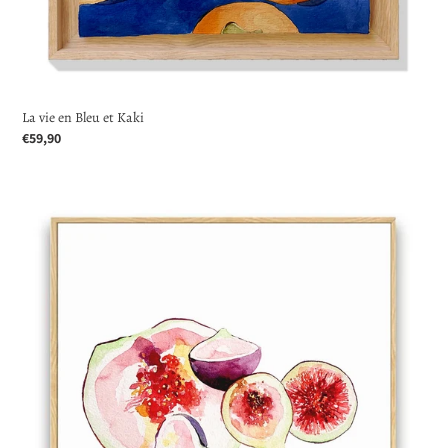
La vie en Bleu et Kaki
Prix
€59,90
normal
Étude
de
la
Figue