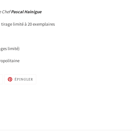
le Chef
Pascal Hainigue
- tirage limité à 20 exemplaires
ges limité)
ropolitaine
TWEETER
ÉPINGLER
ÉPINGLER
SUR
SUR
TWITTER
PINTEREST