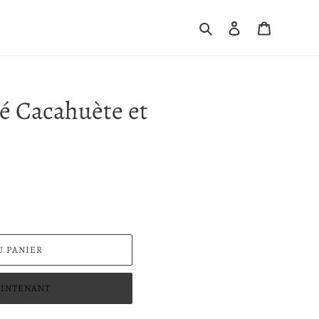
Rechercher
Se connecter
Panier
é Cacahuète et
U PANIER
INTENANT