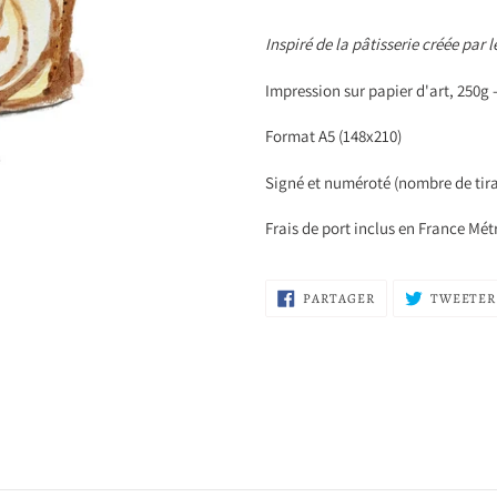
Ajout
d'un
Inspiré de la pâtisserie créée par 
produit
à
Impression sur papier d'art, 250g 
votre
panier
Format A5 (148x210)
Signé et numéroté (nombre de tira
Frais de port inclus en France Mét
PARTAGER
PARTAGER
TWEETER
SUR
FACEBOOK