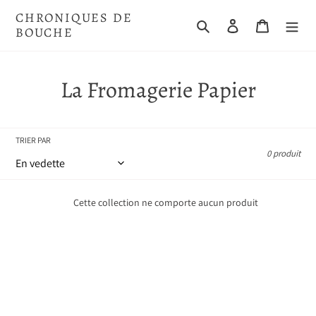
Passer
CHRONIQUES DE
au
Rechercher
Se connecter
Panier
BOUCHE
contenu
C
La Fromagerie Papier
o
l
TRIER PAR
0 produit
l
e
Cette collection ne comporte aucun produit
c
t
i
o