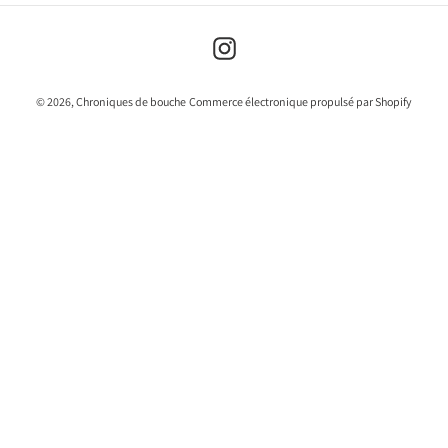
n
:
Instagram
© 2026,
Chroniques de bouche
Commerce électronique propulsé par Shopify
Utilisez
les
flèches
gauche/droite
pour
naviguer
dans
le
diaporama
ou
glissez
vers
la